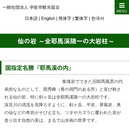
一般社団法人 宇佐市観光協会
MENU
日本語
|
English
|
简体字
|
繁体字
|
한국어
仙の岩 ～全耶馬渓随一の大岩柱～
国指定名勝『耶馬溪の内』
集塊岩でできた旧耶馬風景の代
表的なものとして、競秀峰（青の洞門のある所）と並び称さ
れる仙の岩。特に剣ヶ岳は全耶馬溪随一の大岩柱です。
深見川の清流を見降ろすように、剣ヶ岳、平岩、屏風岩、奥
の仙などの奇岩がそびえ立ち、ツタやカズラに覆われた岩が
造り出す自然の美は、まるで山水画の世界です。