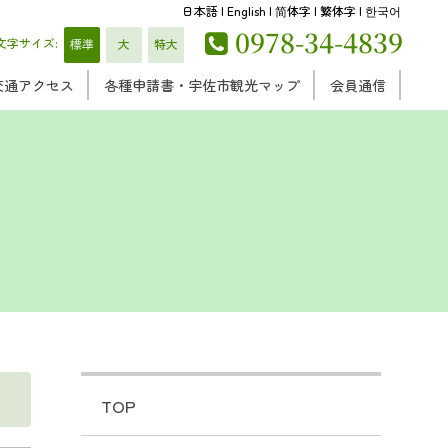
日本語
|
English
|
简体字
|
繁体字
|
한국어
0978-34-4839

文字サイズ:
標準
大
特大
交通アクセス
各種申請書・宇佐市観光マップ
会員通信
TOP