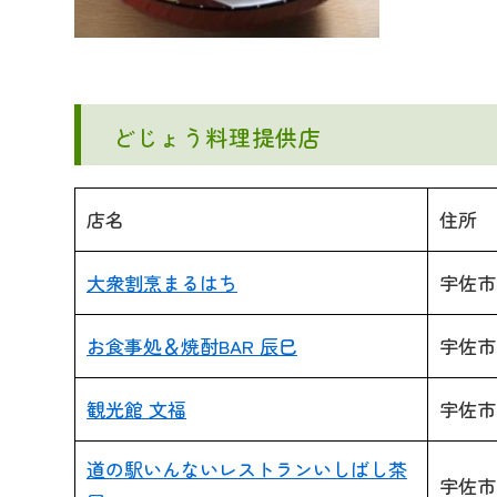
どじょう料理提供店
店名
住所
大衆割烹まるはち
宇佐市
お食事処＆焼酎BAR 辰巳
宇佐市
観光館 文福
宇佐市
道の駅いんないレストランいしばし茶
宇佐市