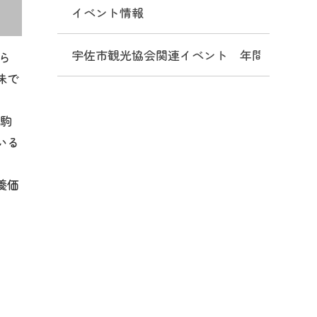
イベント情報
宇佐市観光協会関連イベント 年間予定表
ら
味で
「駒
いる
養価